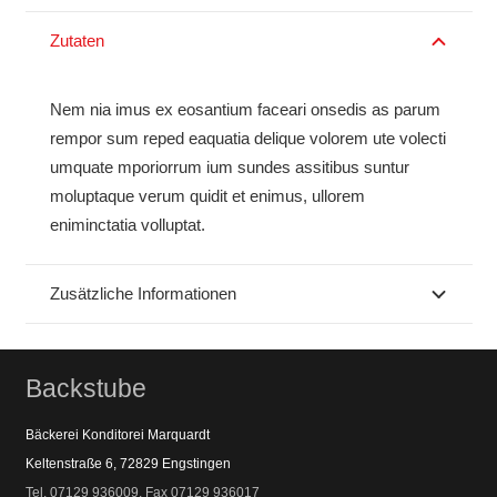
Zutaten
Nem nia imus ex eosantium faceari onsedis as parum
rempor sum reped eaquatia delique volorem ute volecti
umquate mporiorrum ium sundes assitibus suntur
moluptaque verum quidit et enimus, ullorem
eniminctatia volluptat.
Zusätzliche Informationen
Backstube
Bäckerei Konditorei Marquardt
Keltenstraße 6, 72829 Engstingen
Tel. 07129 936009, Fax 07129 936017