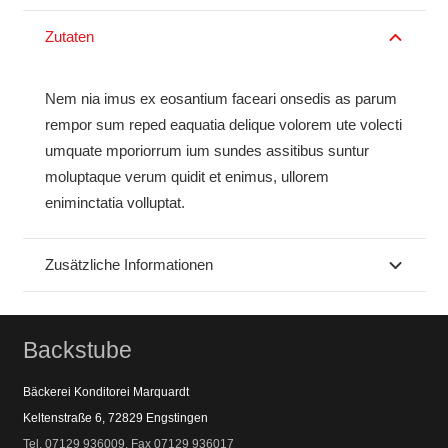
Zutaten
Nem nia imus ex eosantium faceari onsedis as parum
rempor sum reped eaquatia delique volorem ute volecti
umquate mporiorrum ium sundes assitibus suntur
moluptaque verum quidit et enimus, ullorem
eniminctatia volluptat.
Zusätzliche Informationen
Backstube
Bäckerei Konditorei Marquardt
Keltenstraße 6, 72829 Engstingen
Tel. 07129 936009, Fax 07129 936017