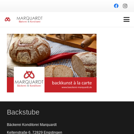
Backstube
Bäckerei Konditorei Marquardt
Keltenstraße 6, 72829 Engstingen